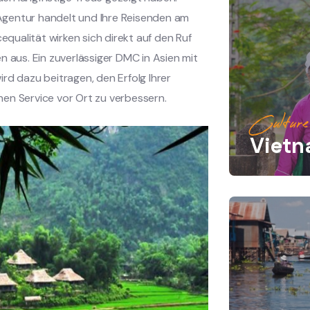
Agentur handelt und Ihre Reisenden am
equalität wirken sich direkt auf den Ruf
n aus. Ein zuverlässiger DMC in Asien mit
rd dazu beitragen, den Erfolg Ihrer
en Service vor Ort zu verbessern.
Culture
Viet