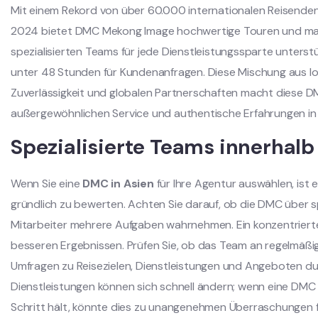
Mit einem Rekord von über 60.000 internationalen Reisend
2024 bietet DMC Mekong Image hochwertige Touren und maß
spezialisierten Teams für jede Dienstleistungssparte unterst
unter 48 Stunden für Kundenanfragen. Diese Mischung aus l
Zuverlässigkeit und globalen Partnerschaften macht diese DM
außergewöhnlichen Service und authentische Erfahrungen in
Spezialisierte Teams innerhalb
Wenn Sie eine
DMC in Asien
für Ihre Agentur auswählen, ist 
gründlich zu bewerten. Achten Sie darauf, ob die DMC über s
Mitarbeiter mehrere Aufgaben wahrnehmen. Ein konzentrierte
besseren Ergebnissen. Prüfen Sie, ob das Team an regelmäßi
Umfragen zu Reisezielen, Dienstleistungen und Angeboten dur
Dienstleistungen können sich schnell ändern; wenn eine DMC i
Schritt hält, könnte dies zu unangenehmen Überraschungen fü