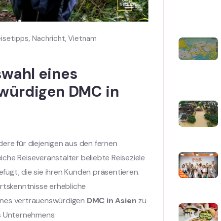
isetipps
,
Nachricht
,
Vietnam
swahl eines
swürdigen DMC in
ndere für diejenigen aus den fernen
che Reiseveranstalter beliebte Reiseziele
ügt, die sie ihren Kunden präsentieren.
Ortskenntnisse erhebliche
eines vertrauenswürdigen
DMC in Asien
zu
es Unternehmens.