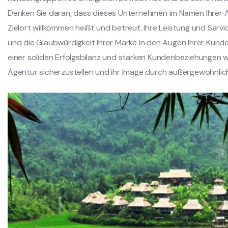
Denken Sie daran, dass dieses Unternehmen im Namen Ihrer 
Zielort willkommen heißt und betreut. Ihre Leistung und Servic
und die Glaubwürdigkeit Ihrer Marke in den Augen Ihrer Kunde
einer soliden Erfolgsbilanz und starken Kundenbeziehungen wi
Agentur sicherzustellen und ihr Image durch außergewöhnlich