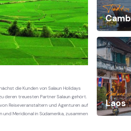
Tradition
Camb
ächst die Kunden von Salaun Holidays
Nature
 zu deren treuesten Partner Salaun gehört.
Laos
 von Reiseveranstaltern und Agenturen auf
ien und Meridional in Südamerika, zusammen