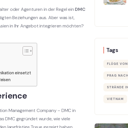
alter oder Agenturen in der Regel ein
DMC
igten Beziehungen aus. Aber was ist,
sien in Ihr Angebot integrieren möchten?
Tags
FLÜGE VON
nikation einsetzt
PRAG NACH
Reisen
STRÄNDE I
erience
VIETNAM
ination Management Company – DMC in
das DMC gegründet wurde, wie viele
n langfristige Treue gezeigt haben.