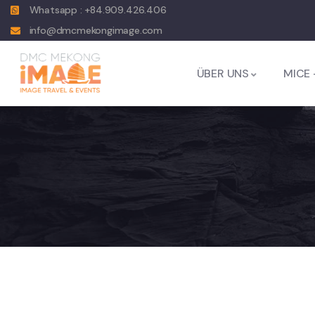
Whatsapp : +84.909.426.406
info@dmcmekongimage.com
ÜBER UNS
MICE 