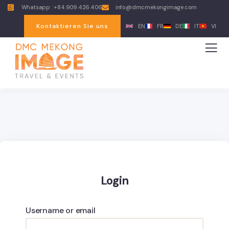
Whatsapp : +84.909.426.406
info@dmcmekongimage.com
Kontaktieren Sie uns
EN
FR
DE
IT
VI
Login
Username or email