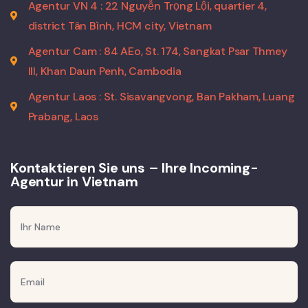
Agentur VN 4 : 22 Nguyễn Trọng Lội, quartier 4,
district Tân Bình, HCM city, Vietnam
Agentur Cam : 84 AEo, St. 174, Sangkat Psar Thmey
III, Khan Daun Penh, Cambodia
Agentur Laos : St. Sisavangvong, Ban Pakham, Luang
Prabang, Laos
Kontaktieren Sie uns – Ihre Incoming-
Agentur in Vietnam