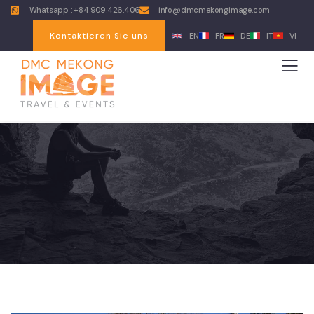
Whatsapp : +84.909.426.406
info@dmcmekongimage.com
Kontaktieren Sie uns
EN
FR
DE
IT
VI