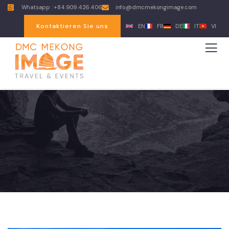
Whatsapp : +84.909.426.406
info@dmcmekongimage.com
Kontaktieren Sie uns
EN
FR
DE
IT
VI