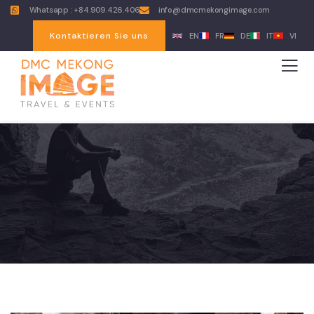
Whatsapp : +84.909.426.406
info@dmcmekongimage.com
Kontaktieren Sie uns
EN
FR
DE
IT
VI