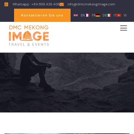
Whatsapp : +84.909.426.406
info@dmcmekongimage.com
Kontaktieren Sie uns
EN
FR
DE
IT
VI