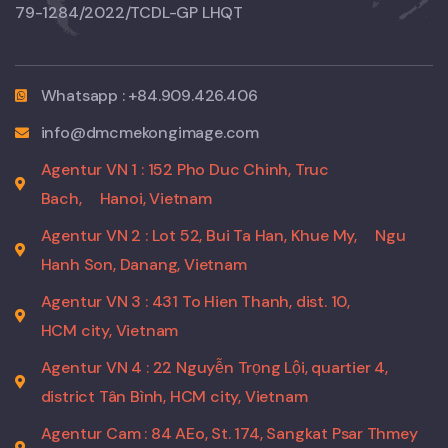
79-1284/2022/TCDL-GP LHQT
Whatsapp : +84.909.426.406
info@dmcmekongimage.com
Agentur VN 1 : 152 Pho Duc Chinh, Truc
Bach,
Hanoi, Vietnam
Agentur VN 2 : Lot 52, Bui Ta Han, Khue My,
Ngu
Hanh Son, Danang, Vietnam
Agentur VN 3 : 431 To Hien Thanh, dist. 10,
HCM city, Vietnam
Agentur VN 4 : 22 Nguyễn Trọng Lội, quartier 4,
district Tân Bình, HCM city, Vietnam
Agentur Cam : 84 AEo, St. 174, Sangkat Psar Thmey