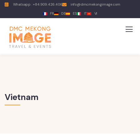
Whatsapp : +84.909.426.406
info@dmcmekongimage.com
FR
DE
ES
IT
VI
Vietnam