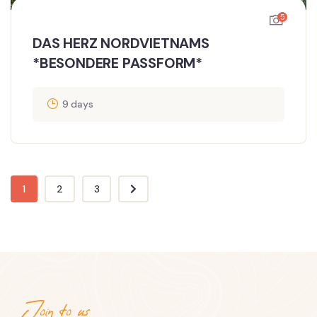
5
DAS HERZ NORDVIETNAMS
*BESONDERE PASSFORM*
9 days
1
2
3
Join to us