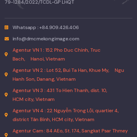
79-1284/2022/TCDL-GP LHQT
Whatsapp : +84.909.426.406
info@dmcmekongimage.com
Agentur VN 1 : 152 Pho Duc Chinh, Truc
Bach,
Hanoi, Vietnam
Agentur VN 2 : Lot 52, Bui Ta Han, Khue My,
Ngu
Hanh Son, Danang, Vietnam
Agentur VN 3 : 431 To Hien Thanh, dist. 10,
HCM city, Vietnam
Agentur VN 4 : 22 Nguyễn Trọng Lội, quartier 4,
district Tân Bình, HCM city, Vietnam
Agentur Cam : 84 AEo, St. 174, Sangkat Psar Thmey