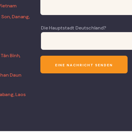
Vietnam
 Son, Danang,
Die Hauptstadt Deutschland?
 Tân Bình,
 Khan Daun
rabang, Laos