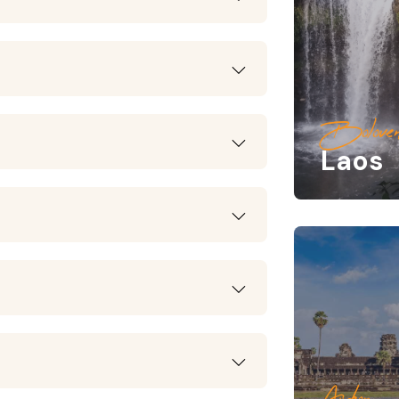
Boloven
Laos