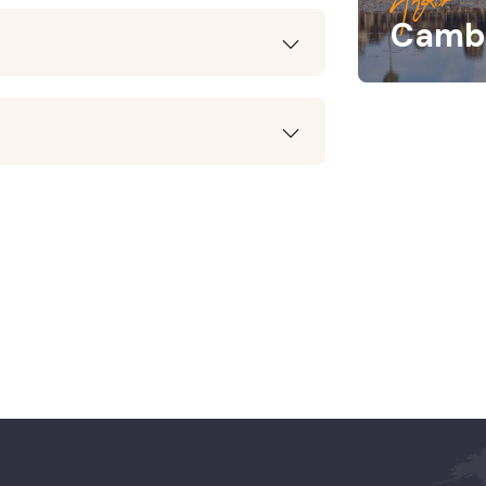
Angkor
Camb