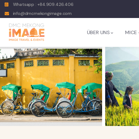
Whatsapp : +84.909.426.406
info@dmcmekongimage.com
ÜBER UNS
MICE 