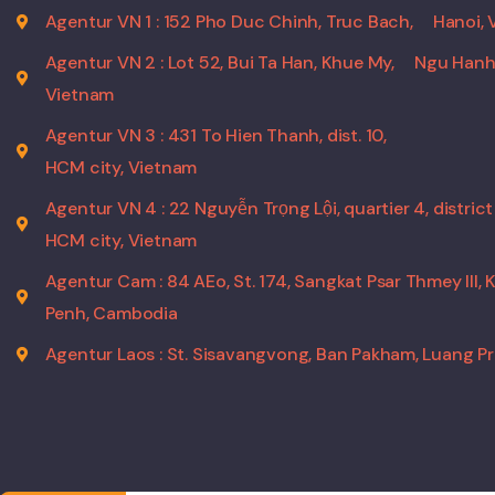
Agentur VN 1 : 152 Pho Duc Chinh, Truc Bach,
Hanoi, 
Agentur VN 2 : Lot 52, Bui Ta Han, Khue My,
Ngu Hanh
Vietnam
Agentur VN 3 : 431 To Hien Thanh, dist. 10,
HCM city, Vietnam
Agentur VN 4 : 22 Nguyễn Trọng Lội, quartier 4, district
HCM city, Vietnam
Agentur Cam : 84 AEo, St. 174, Sangkat Psar Thmey III,
Penh, Cambodia
Agentur Laos : St. Sisavangvong, Ban Pakham, Luang P