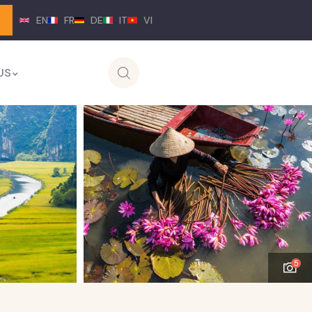
EN
FR
DE
IT
VI
US
5