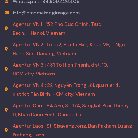
Whatsapp : +84.909.426.406
info@dmcmekongimage.com
Agentur VN 1 : 152 Pho Duc Chinh, Truc
Bach,
Hanoi, Vietnam
Agentur VN 2 : Lot 52, Bui Ta Han, Khue My,
Ngu
Hanh Son, Danang, Vietnam
Agentur VN 3 : 431 To Hien Thanh, dist. 10,
HCM city, Vietnam
Agentur VN 4 : 22 Nguyễn Trọng Lội, quartier 4,
district Tân Bình, HCM city, Vietnam
Agentur Cam : 84 AEo, St. 174, Sangkat Psar Thmey
III, Khan Daun Penh, Cambodia
Agentur Laos : St. Sisavangvong, Ban Pakham, Luang
Prabang, Laos