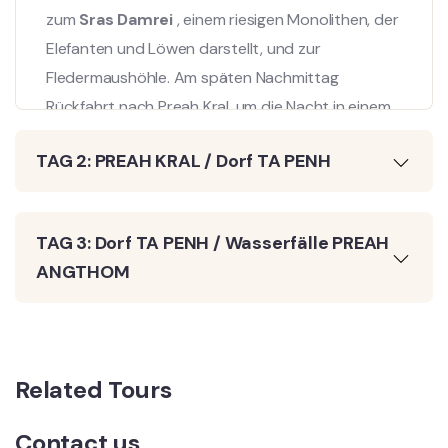
zum
Sras Damrei
, einem riesigen Monolithen, der
Elefanten und Löwen darstellt, und zur
Fledermaushöhle. Am späten Nachmittag
Rückfahrt nach Preah Kral, um die Nacht in einem
Kloster zu verbringen.
Abendessen im Kloster.
TAG 2: PREAH KRAL / Dorf TA PENH
Übernachtung bei einer Gastfamilie.
TAG 3: Dorf TA PENH / Wasserfälle PREAH
ANGTHOM
Related Tours
Contact us