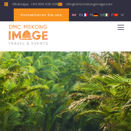
Whatsapp : +84.909.426.406
info@dmcmekongimage.com
Kontaktieren Sie uns
EN
FR
DE
IT
VI