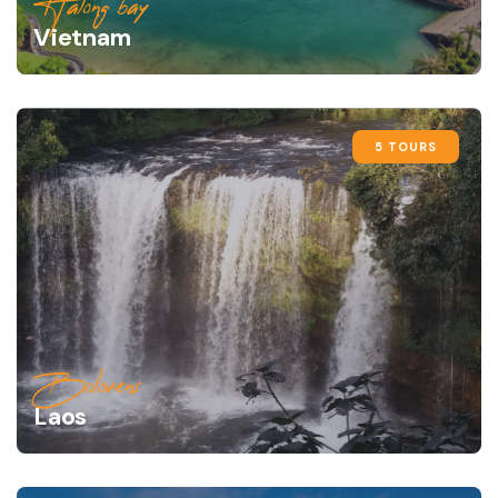
Halong bay
Vietnam
5 TOURS
Bolovens
Laos