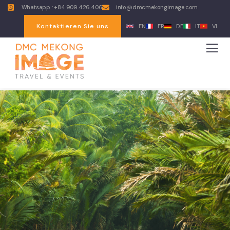
Whatsapp : +84.909.426.406
info@dmcmekongimage.com
Kontaktieren Sie uns
EN
FR
DE
IT
VI