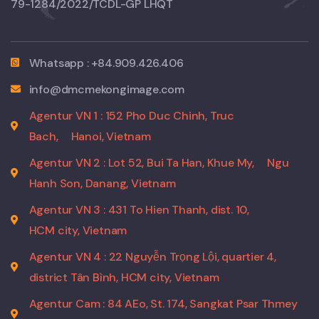
79-1284/2022/TCDL-GP LHQT
Whatsapp : +84.909.426.406
info@dmcmekongimage.com
Agentur VN 1 : 152 Pho Duc Chinh, Truc
Bach,
Hanoi, Vietnam
Agentur VN 2 : Lot 52, Bui Ta Han, Khue My,
Ngu
Hanh Son, Danang, Vietnam
Agentur VN 3 : 431 To Hien Thanh, dist. 10,
HCM city, Vietnam
Agentur VN 4 : 22 Nguyễn Trọng Lội, quartier 4,
district Tân Bình, HCM city, Vietnam
Agentur Cam : 84 AEo, St. 174, Sangkat Psar Thmey