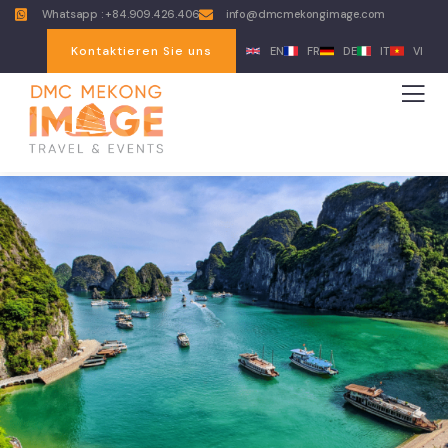
Whatsapp : +84.909.426.406
info@dmcmekongimage.com
Kontaktieren Sie uns
EN
FR
DE
IT
VI